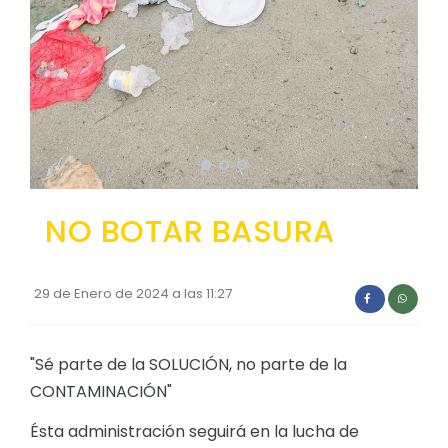
Convocatorias
GESTIÓN ADMINISTRATIVA
Plan Anual Contratación - PAC
Plan Operativo Anual - POA
Convenios Institucionales
PRESUPUESTO: EJECUCIÓN Y REPORTES
NO BOTAR BASURA
Cédulas presupuestarias y balances
Procesos de contratación
29 de Enero de 2024 a las 11:27
Ejecución Presupuestaria
Obras y proyectos
"Sé parte de la SOLUCIÓN, no parte de la
CONTAMINACIÓN"
Ésta administración seguirá en la lucha de