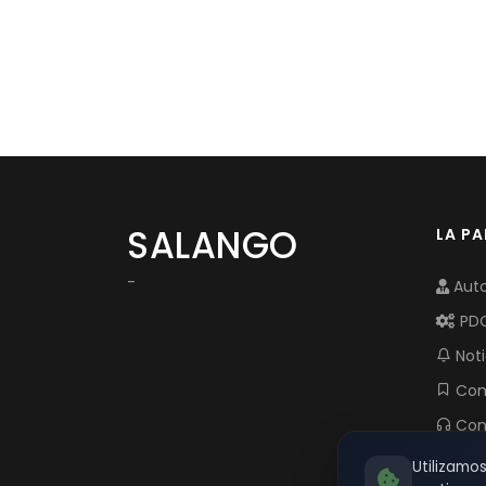
SALANGO
LA P
-
Auto
PD
Noti
Com
Con
Utilizamo