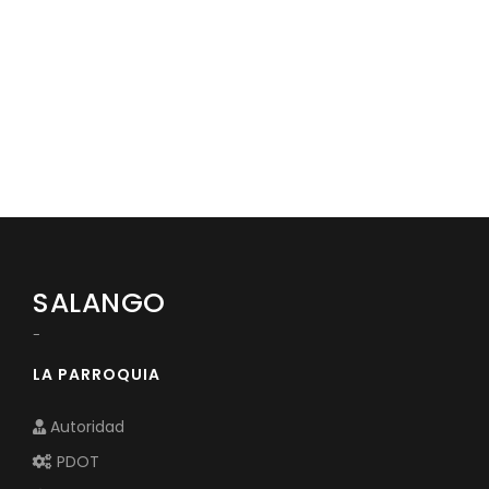
Convocatorias
GESTIÓN ADMINISTRATIVA
Plan Anual Contratación - PAC
Plan Operativo Anual - POA
Convenios Institucionales
PRESUPUESTO: EJECUCIÓN Y REPORTES
Cédulas presupuestarias y balances
SALANGO
Procesos de contratación
-
Ejecución Presupuestaria
LA PARROQUIA
Obras y proyectos
Autoridad
PDOT