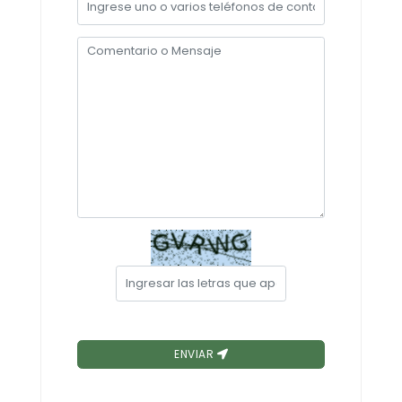
Convocatorias
GESTIÓN ADMINISTRATIVA
Plan Anual Contratación - PAC
Plan Operativo Anual - POA
Convenios Institucionales
PRESUPUESTO: EJECUCIÓN Y REPORTES
Cédulas presupuestarias y balances
Procesos de contratación
Ejecución Presupuestaria
Obras y proyectos
ENVIAR