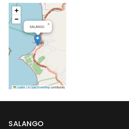
+
−
×
SALANGO
Leaflet
|
©
OpenStreetMap
contributors
SALANGO