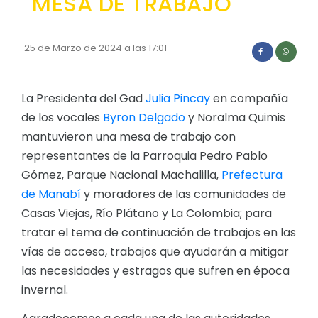
MESA DE TRABAJO
Convocatorias
GESTIÓN ADMINISTRATIVA
25 de Marzo de 2024 a las 17:01
Plan Anual Contratación - PAC
La Presidenta del Gad
Plan Operativo Anual - POA
Julia Pincay
en compañía
de los vocales
Byron Delgado
y Noralma Quimis
Convenios Institucionales
mantuvieron una mesa de trabajo con
PRESUPUESTO: EJECUCIÓN Y REPORTES
representantes de la Parroquia Pedro Pablo
Gómez, Parque Nacional Machalilla,
Prefectura
Cédulas presupuestarias y balances
de Manabí
y moradores de las comunidades de
Procesos de contratación
Casas Viejas, Río Plátano y La Colombia; para
Ejecución Presupuestaria
tratar el tema de continuación de trabajos en las
vías de acceso, trabajos que ayudarán a mitigar
Obras y proyectos
las necesidades y estragos que sufren en época
invernal.