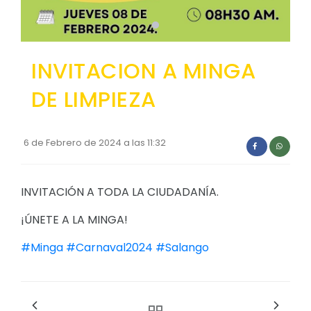
Convocatorias
GESTIÓN ADMINISTRATIVA
INVITACION A MINGA
Plan Anual Contratación - PAC
DE LIMPIEZA
Plan Operativo Anual - POA
Convenios Institucionales
6 de Febrero de 2024 a las 11:32
PRESUPUESTO: EJECUCIÓN Y REPORTES
Cédulas presupuestarias y balances
INVITACIÓN A TODA LA CIUDADANÍA.
Procesos de contratación
¡ÚNETE A LA MINGA!
Ejecución Presupuestaria
#Minga
#Carnaval2024
#Salango
Obras y proyectos