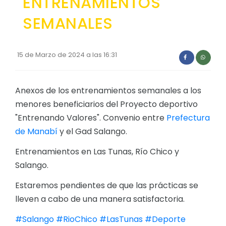
ENTRENAMIENTOS
Convocatorias
SEMANALES
GESTIÓN ADMINISTRATIVA
Plan Anual Contratación - PAC
15 de Marzo de 2024 a las 16:31
Plan Operativo Anual - POA
Convenios Institucionales
Anexos de los entrenamientos semanales a los
menores beneficiarios del Proyecto deportivo
PRESUPUESTO: EJECUCIÓN Y REPORTES
"Entrenando Valores". Convenio entre
Prefectura
Cédulas presupuestarias y balances
de Manabí
y el Gad Salango.
Procesos de contratación
Entrenamientos en Las Tunas, Río Chico y
Ejecución Presupuestaria
Salango.
Obras y proyectos
Estaremos pendientes de que las prácticas se
lleven a cabo de una manera satisfactoria.
#Salango
#RioChico
#LasTunas
#Deporte