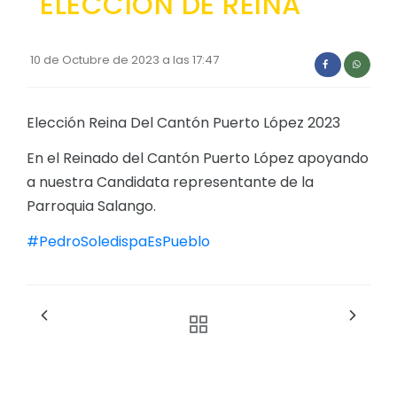
ELECCION DE REINA
Convocatorias
GESTIÓN ADMINISTRATIVA
10 de Octubre de 2023 a las 17:47
Plan Anual Contratación - PAC
Elección Reina Del Cantón Puerto López 2023
Plan Operativo Anual - POA
Convenios Institucionales
En el Reinado del Cantón Puerto López apoyando
a nuestra Candidata representante de la
PRESUPUESTO: EJECUCIÓN Y REPORTES
Parroquia Salango.
Cédulas presupuestarias y balances
#PedroSoledispaEsPueblo
Procesos de contratación
Ejecución Presupuestaria
Obras y proyectos