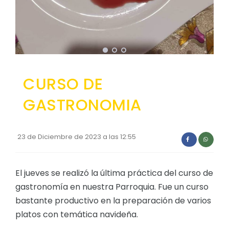
Convocatorias
GESTIÓN ADMINISTRATIVA
Plan Anual Contratación - PAC
Plan Operativo Anual - POA
CURSO DE
Convenios Institucionales
GASTRONOMIA
PRESUPUESTO: EJECUCIÓN Y REPORTES
Cédulas presupuestarias y balances
23 de Diciembre de 2023 a las 12:55
Procesos de contratación
Ejecución Presupuestaria
El jueves se realizó la última práctica del curso de
Obras y proyectos
gastronomía en nuestra Parroquia. Fue un curso
bastante productivo en la preparación de varios
platos con temática navideña.